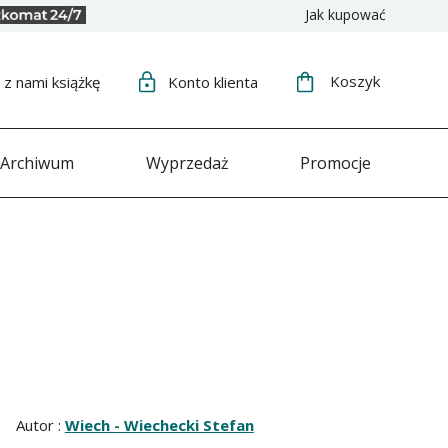
Jak kupować
Koszyk
j
z nami książkę
Konto
klienta
Archiwum
Wyprzedaż
Promocje
Autor :
Wiech - Wiechecki Stefan