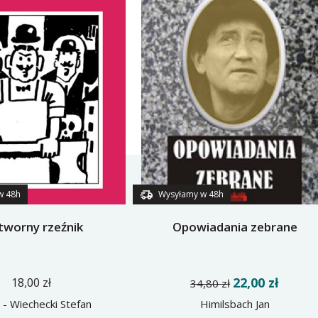
w 48h
Wysyłamy w 48h
worny rzeźnik
Opowiadania zebrane
22,00 zł
18,00 zł
34,80 zł
 - Wiechecki Stefan
Himilsbach Jan