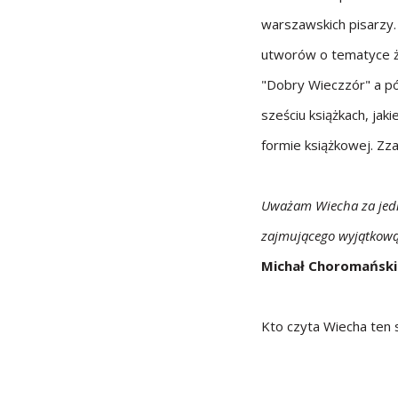
warszawskich pisarzy
utworów o tematyce ż
"Dobry Wieczzór" a pó
sześciu książkach, ja
formie książkowej. Zz
Uważam Wiecha za jedn
zajmującego wyjątkową 
Michał Choromański
Kto czyta Wiecha ten 