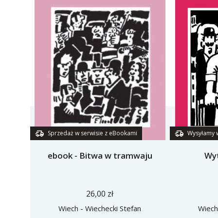
Sprzedaż w serwisie z eBookami
Wysyłamy 
ebook - Bitwa w tramwaju
Wyt
26,00 zł
Wiech - Wiechecki Stefan
Wiech