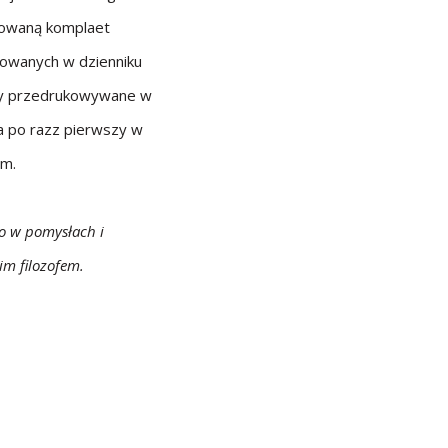
dowaną komplaet
owanych w dzienniku
yły przedrukowywane w
na po razz pierwszy w
im.
o w pomysłach i
m filozofem.