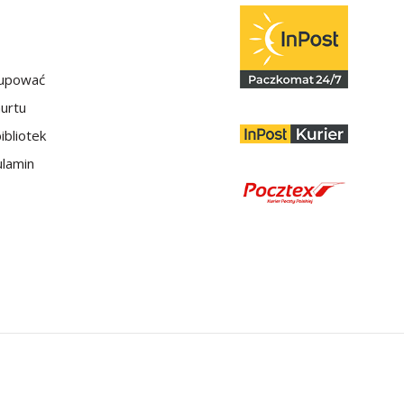
kupować
hurtu
ibliotek
lamin