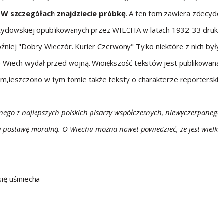
.
W szczegółach znajdziecie próbkę
. A ten tom zawiera zdecy
ydowskiej opublikowanych przez WIECHA w latach 1932-33 druk
źniej "Dobry Wieczór. Kurier Czerwony" Tylko niektóre z nich b
kie Wiech wydał przed wojną. Wioiększość tekstów jest publikowa
am,ieszczono w tym tomie także teksty o charakterze reportersk
ego z najlepszych polskich pisarzy współczesnych, niewyczerpaneg
postawę moralną. O Wiechu można nawet powiedzieć, że jest wielki
się uśmiecha