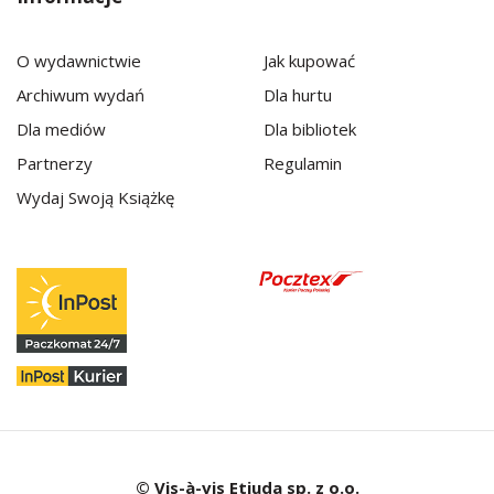
O wydawnictwie
Jak kupować
Archiwum wydań
Dla hurtu
Dla mediów
Dla bibliotek
Partnerzy
Regulamin
Wydaj Swoją Książkę
© Vis-à-vis Etiuda sp. z o.o.