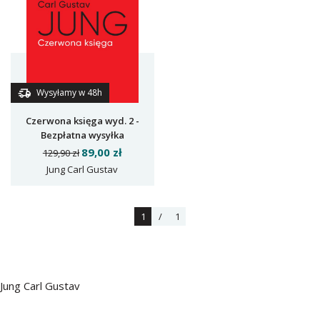
Wysyłamy w 48h
Czerwona księga wyd. 2 -
Bezpłatna wysyłka
przedświąteczna
89,00 zł
129,90 zł
PROMOCJA
Jung Carl Gustav
1
/
1
Jung Carl Gustav