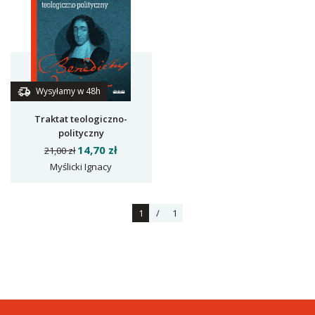
Wysyłamy w 48h
Traktat teologiczno-
polityczny
14,70 zł
21,00 zł
Myślicki Ignacy
1
/
1