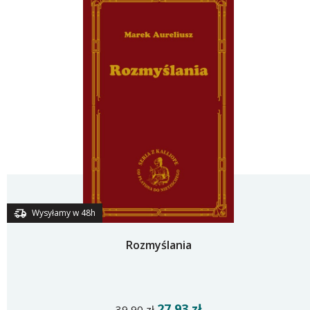
Wysyłamy w 48h
Rozmyślania
27,93 zł
39,90 zł