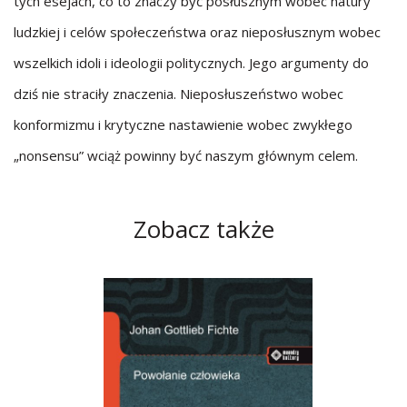
tych esejach, co to znaczy być posłusznym wobec natury
ludzkiej i celów społeczeństwa oraz nieposłusznym wobec
wszelkich idoli i ideologii politycznych. Jego argumenty do
dziś nie straciły znaczenia. Nieposłuszeństwo wobec
konformizmu i krytyczne nastawienie wobec zwykłego
„nonsensu” wciąż powinny być naszym głównym celem.
Zobacz także