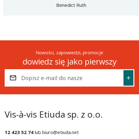
Benedict Ruth
Nowości, zapowiedzi, promocje
dowiedz się jako pierwszy
Vis-à-vis Etiuda sp. z o.o.
12 423 52 74
lub
biuro@etiuda.net