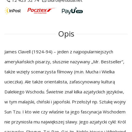
12 423 52 74
biuro@etiuda.net
Opis
James Clavell (1924-94) – jeden z najpopularniejszych
amerykańskich pisarzy, słusznie nazywany „Mr. Bestseller”,
także wzięty scenarzysta filmowy (m.in. Mucha i Wielka
ucieczka). Ale także orientalista, zafascynowany kulturą
Dalekiego Wschodu. Świetnie znał kilka azjatyckich języków,
w tym malajski, chiński i japoński. Przełożył np. Sztukę wojny
Sun Tzu. I kto wie czy właśnie ta jego fascynacja Wschodem
nie przyniosła mu największej sławy. Jego azjatycki cykl: Król
szczurów, Shogun, Tai-Pan, Gai-Jin, Noble House i Whirlwind