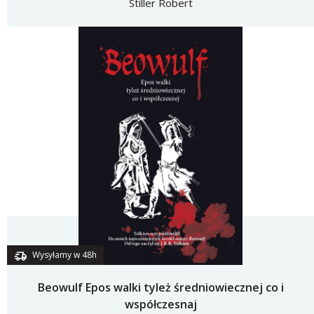
Stiller Robert
Wysyłamy w 48h
Beowulf Epos walki tyleż średniowiecznej co i
współczesnaj