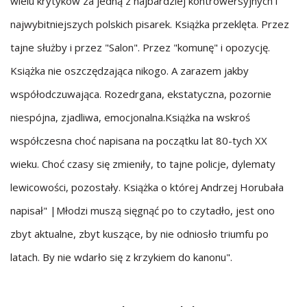
wielu krytyków za jedną z najbardziej kontrowersyjnych i
najwybitniejszych polskich pisarek. Książka przeklęta. Przez
tajne służby i przez "Salon". Przez "komunę" i opozycję.
Książka nie oszczędzająca nikogo. A zarazem jakby
współodczuwająca. Rozedrgana, ekstatyczna, pozornie
niespójna, zjadliwa, emocjonalna.Książka na wskroś
współczesna choć napisana na początku lat 80-tych XX
wieku. Choć czasy się zmieniły, to tajne policje, dylematy
lewicowości, pozostały. Książka o której Andrzej Horubała
napisał" |Młodzi muszą sięgnąć po to czytadło, jest ono
zbyt aktualne, zbyt kuszące, by nie odniosło triumfu po
latach. By nie wdarło się z krzykiem do kanonu".