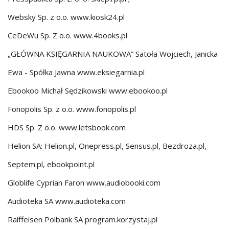
Websky Sp. z o.o. www.kiosk24.pl
CeDeWu Sp. Z o.o. www.4books.pl
„GŁÓWNA KSIĘGARNIA NAUKOWA” Satoła Wojciech, Janicka
Ewa - Spółka Jawna www.eksiegarnia.pl
Ebookoo Michał Sędzikowski www.ebookoo.pl
Fonopolis Sp. z o.o. www.fonopolis.pl
HDS Sp. Z o.o. www.letsbook.com
Helion SA: Helion.pl, Onepress.pl, Sensus.pl, Bezdroza.pl,
Septem.pl, ebookpoint.pl
Globlife Cyprian Faron www.audiobooki.com
Audioteka SA www.audioteka.com
Raiffeisen Polbank SA program.korzystaj.pl