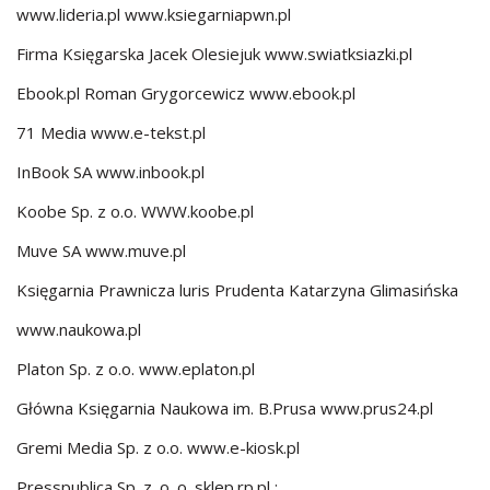
www.lideria.pl www.ksiegarniapwn.pl
Firma Księgarska Jacek Olesiejuk www.swiatksiazki.pl
Ebook.pl Roman Grygorcewicz www.ebook.pl
71 Media www.e-tekst.pl
InBook SA www.inbook.pl
Koobe Sp. z o.o. WWW.koobe.pl
Muve SA www.muve.pl
Księgarnia Prawnicza luris Prudenta Katarzyna Glimasińska
www.naukowa.pl
Platon Sp. z o.o. www.eplaton.pl
Główna Księgarnia Naukowa im. B.Prusa www.prus24.pl
Gremi Media Sp. z o.o. www.e-kiosk.pl
Presspublica Sp. z. o. o. sklep.rp.pl ;