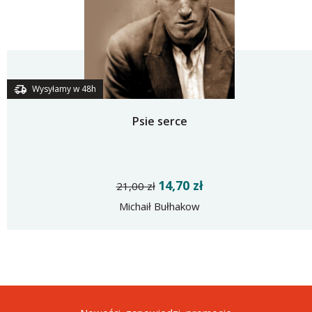
Wysyłamy w 48h
Psie serce
14,70 zł
21,00 zł
Michaił Bułhakow