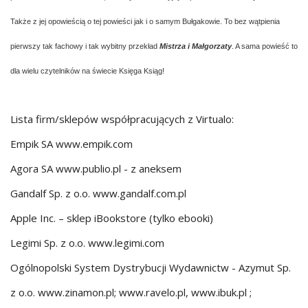
Także z jej opowieścią o tej powieści jak i o samym Bułgakowie. To bez wątpienia
pierwszy tak fachowy i tak wybitny przekład
Mistrza i Małgorzaty
. A sama powieść to
dla wielu czytelników na świecie Księga Ksiąg!
Lista firm/sklepów współpracujących z Virtualo:
Empik SA www.empik.com
Agora SA www.publio.pl - z aneksem
Gandalf Sp. z o.o. www.gandalf.com.pl
Apple Inc. – sklep iBookstore (tylko ebooki)
Legimi Sp. z o.o. www.legimi.com
Ogólnopolski System Dystrybucji Wydawnictw - Azymut Sp.
z o.o. www.zinamon.pl; www.ravelo.pl, www.ibuk.pl ;