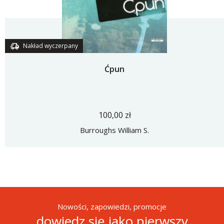
Nakład wyczerpany
Ćpun
100,00 zł
Burroughs William S.
Nowości, zapowiedzi, promocje
dowiedz się jako pierwszy