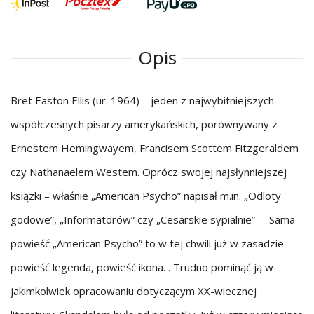
Opis
Bret Easton Ellis (ur. 1964) – jeden z najwybitniejszych
współczesnych pisarzy amerykańskich, porównywany z
Ernestem Hemingwayem, Francisem Scottem Fitzgeraldem
czy Nathanaelem Westem. Oprócz swojej najsłynniejszej
ksiązki – właśnie „American Psycho” napisał m.in. „Odloty
godowe”, „Informatorów” czy „Cesarskie sypialnie” Sama
powieść „American Psycho” to w tej chwili już w zasadzie
powieść legenda, powieść ikona. . Trudno pominąć ją w
jakimkolwiek opracowaniu dotyczącym XX-wiecznej