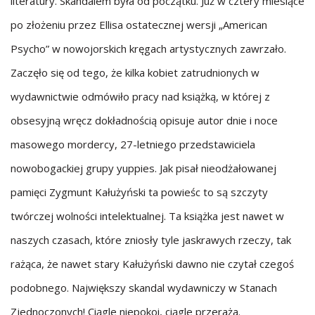
literatury. Skandalem była od początku. Już w cztery miesiące
po złożeniu przez Ellisa ostatecznej wersji „American
Psycho” w nowojorskich kręgach artystycznych zawrzało.
Zaczęło się od tego, że kilka kobiet zatrudnionych w
wydawnictwie odmówiło pracy nad książką, w której z
obsesyjną wręcz dokładnością opisuje autor dnie i noce
masowego mordercy, 27-letniego przedstawiciela
nowobogackiej grupy yuppies. Jak pisał nieodżałowanej
pamięci Zygmunt Kałużyński ta powieśc to są szczyty
twórczej wolności intelektualnej. Ta książka jest nawet w
naszych czasach, które zniosły tyle jaskrawych rzeczy, tak
rażąca, że nawet stary Kałużyński dawno nie czytał czegoś
podobnego. Największy skandal wydawniczy w Stanach
Zjednoczonych! Ciągle niepokoi, ciągle przeraża.