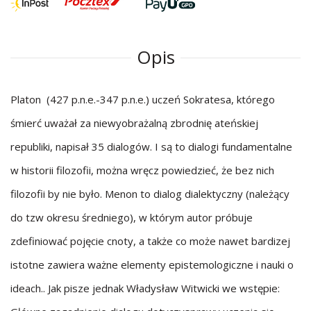
Opis
Platon (427 p.n.e.-347 p.n.e.) uczeń Sokratesa, którego
śmierć uważał za niewyobrażalną zbrodnię ateńskiej
republiki, napisał 35 dialogów. I są to dialogi fundamentalne
w historii filozofii, można wręcz powiedzieć, że bez nich
filozofii by nie było. Menon to dialog dialektyczny (należący
do tzw okresu średniego), w którym autor próbuje
zdefiniować pojęcie cnoty, a także co może nawet bardizej
istotne zawiera ważne elementy epistemologiczne i nauki o
ideach.. Jak pisze jednak Władysław Witwicki we wstępie: