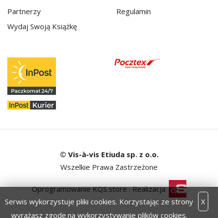
Partnerzy
Regulamin
Wydaj Swoją Książkę
© Vis-à-vis Etiuda sp. z o.o.
Wszelkie Prawa Zastrzeżone
Oprogramowanie KQS.store
:
Realizacja
Serwis wykorzystuje pliki cookies. Korzystając ze strony
X
wyrażasz zgodę na wykorzystywanie plików cookies.