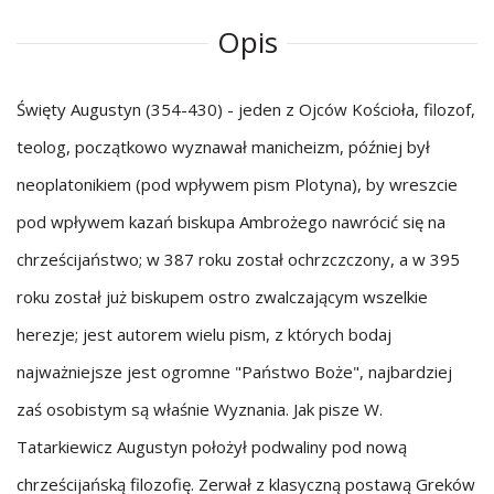
Opis
Święty Augustyn (354-430) - jeden z Ojców Kościoła, filozof,
teolog, początkowo wyznawał manicheizm, później był
neoplatonikiem (pod wpływem pism Plotyna), by wreszcie
pod wpływem kazań biskupa Ambrożego nawrócić się na
chrześcijaństwo; w 387 roku został ochrzczczony, a w 395
roku został już biskupem ostro zwalczającym wszelkie
herezje; jest autorem wielu pism, z których bodaj
najważniejsze jest ogromne "Państwo Boże", najbardziej
zaś osobistym są właśnie Wyznania. Jak pisze W.
Tatarkiewicz Augustyn położył podwaliny pod nową
chrześcijańską filozofię. Zerwał z klasyczną postawą Greków