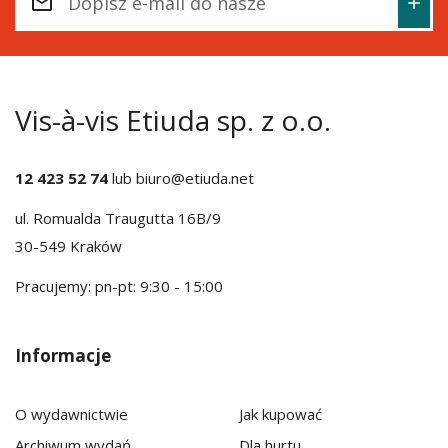
Vis-à-vis Etiuda sp. z o.o.
12 423 52 74
lub
biuro@etiuda.net
ul. Romualda Traugutta 16B/9
30-549 Kraków
Pracujemy: pn-pt: 9:30 - 15:00
Informacje
O wydawnictwie
Jak kupować
Archiwum wydań
Dla hurtu