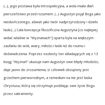
(...), jego postawa była introspekcyjna, a wola miała dlań
pierszeństwo przed rozumem. (...) Augustyn pojął Boga jako
nieskończonego, aświat jako twór nadprzyrodzony i dzieło
łaski.(...) Cała koncepcja filozoficzna Augustyna [co najlepiej
widać wlaśnie w "Wyznaniach"] oparta była na większym
zaufaniu do woli, wiary, miłości i łaski niż do roumu i
doświadczenia. Poprzez osobisty ton składających się z 13
ksiąg "Wyznań" ukazuje nam Augustyn swe błędy młodości,
daje jasno do zrozumienia, iż człowiek obciążony jest
grzechem pierworodnym, a remedium na nie jest łaska
Chrystusa, którą się otrzymuje poddając swe życie Bogu
przez sakramenty.