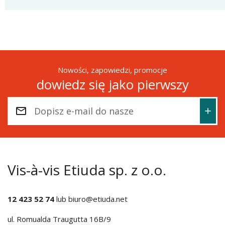
Nowości, zapowiedzi, promocje
dowiedz się jako pierwszy
Vis-à-vis Etiuda sp. z o.o.
12 423 52 74
lub
biuro@etiuda.net
ul. Romualda Traugutta 16B/9