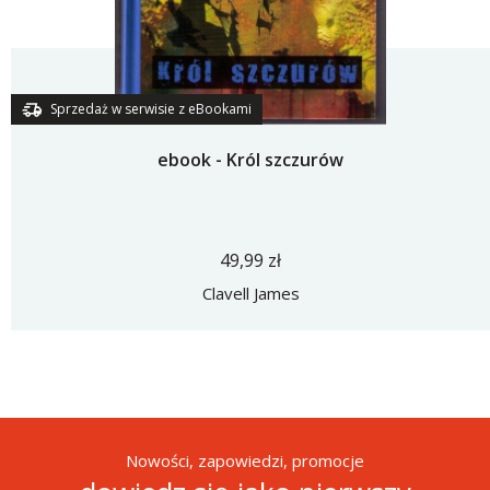
Sprzedaż w serwisie z eBookami
ebook - Król szczurów
49,99 zł
Clavell James
Nowości, zapowiedzi, promocje