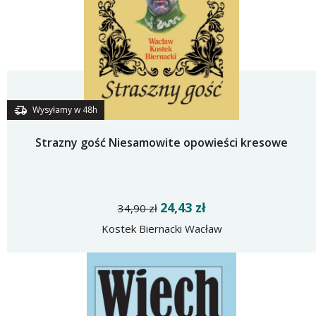
Wysyłamy w 48h
Strazny gość Niesamowite opowieści kresowe
24,43 zł
34,90 zł
Kostek Biernacki Wacław