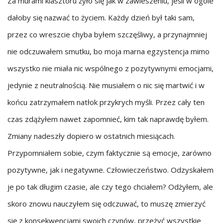
Za murami klasztoru żyło się jak w zawieszeniu, jeśli w ogóle
dałoby się nazwać to życiem. Każdy dzień był taki sam,
przez co wreszcie chyba byłem szczęśliwy, a przynajmniej
nie odczuwałem smutku, bo moja marna egzystencja mimo
wszystko nie miała nic wspólnego z pozytywnymi emocjami,
jedynie z neutralnością. Nie musiałem o nic się martwić i w
końcu zatrzymałem natłok przykrych myśli. Przez cały ten
czas zdążyłem nawet zapomnieć, kim tak naprawdę byłem.
Zmiany nadeszły dopiero w ostatnich miesiącach.
Przypomniałem sobie, czym faktycznie są emocje, zarówno
pozytywne, jak i negatywne. Człowieczeństwo. Odzyskałem
je po tak długim czasie, ale czy tego chciałem? Odżyłem, ale
skoro znowu nauczyłem się odczuwać, to muszę zmierzyć
się z konsekwencjami swoich czynów, przeżyć wszystkie