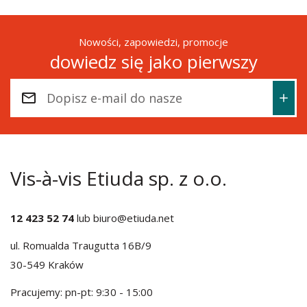
Nowości, zapowiedzi, promocje
dowiedz się jako pierwszy
Vis-à-vis Etiuda sp. z o.o.
12 423 52 74
lub
biuro@etiuda.net
ul. Romualda Traugutta 16B/9
30-549 Kraków
Pracujemy: pn-pt: 9:30 - 15:00