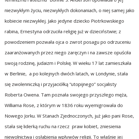
niezwykłym życiu, niezwykłych dokonaniach, o niej samej jako
kobiecie niezwykłej. Jako jedyne dziecko Piotrkowskiego
rabina, Ernestyna odrzuciła religię już w dzieciństwie; z
powodzeniem pozwała ojca o zwrot posagu po odrzuceniu
zaaranżowanych przez niego zaręczyn i na zawsze opuściła
swoją rodzinę, judaizm i Polskę. W wieku 17 lat zamieszkała
w Berlinie, a po kolejnych dwóch latach, w Londynie, stała
się zwolenniczką i przyjaciółką “utopijnego” socjalisty
Roberta Owena. Tam poznała swojego przyszłego męża,
Williama Rose, z którym w 1836 roku wyemigrowała do
Nowego Jorku. W Stanach Zjednoczonych, już jako pani Rose,
stała się liderką ruchu na rzecz praw kobiet, zniesienia
niewolnictwa i osłabienia wpływów religii. To właśnie jej