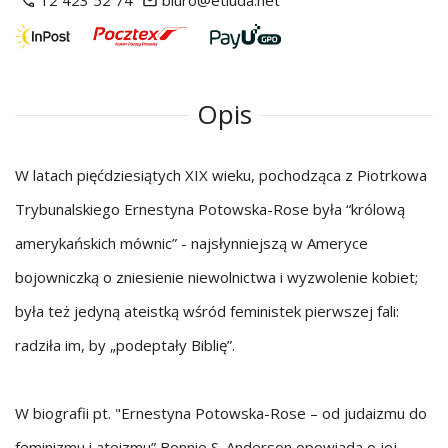
12 423 52 74
biuro@etiuda.net
Opis
W latach pięćdziesiątych XIX wieku, pochodząca z Piotrkowa
Trybunalskiego Ernestyna Potowska-Rose była “królową
amerykańskich mównic” - najsłynniejszą w Ameryce
bojowniczką o zniesienie niewolnictwa i wyzwolenie kobiet;
była też jedyną ateistką wśród feministek pierwszej fali:
radziła im, by „podeptały Biblię”.
W biografii pt. "Ernestyna Potowska-Rose – od judaizmu do
feminizmu i ateizmu” Bonnie S. Anderson opowiada o jej