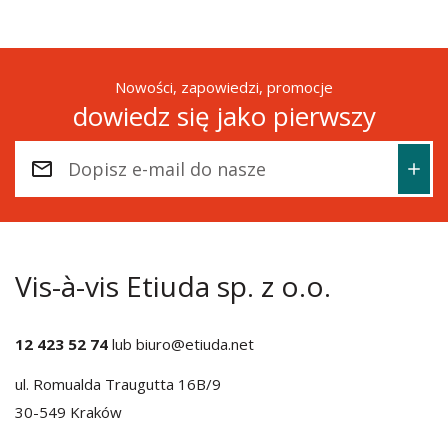
Nowości, zapowiedzi, promocje
dowiedz się jako pierwszy
Vis-à-vis Etiuda sp. z o.o.
12 423 52 74
lub
biuro@etiuda.net
ul. Romualda Traugutta 16B/9
30-549 Kraków