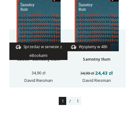
Sprzedaż w serwisie z
Wysyłamy w 48h
eBookami
ebook - Samotny tłum
Samotny tłum
24,43 zł
34,90 zł
34,90 zł
David Riesman
David Riesman
1
/
1