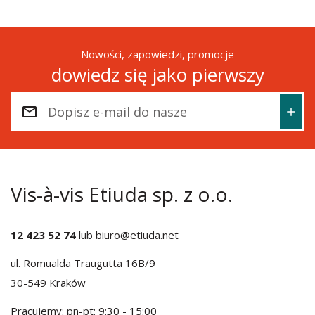
Nowości, zapowiedzi, promocje
dowiedz się jako pierwszy
Vis-à-vis Etiuda sp. z o.o.
12 423 52 74
lub
biuro@etiuda.net
ul. Romualda Traugutta 16B/9
30-549 Kraków
Pracujemy: pn-pt: 9:30 - 15:00