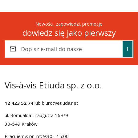
Nowości, zapowiedzi, promocje
dowiedz się jako pierwszy
Vis-à-vis Etiuda sp. z o.o.
12 423 52 74
lub
biuro@etiuda.net
ul. Romualda Traugutta 16B/9
30-549 Kraków
Pracujemy: pn-pt: 9:30 - 15:00