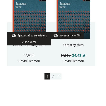
Sprzedaż w serwisie z
Wysyłamy w 48h
eBookami
ebook - Samotny tłum
Samotny tłum
24,43 zł
34,90 zł
34,90 zł
David Riesman
David Riesman
1
/
1