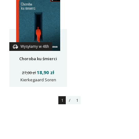
Wysyłamy w 48h
Choroba ku śmierci
18,90 zł
27,00 zł
Kierkegaard Soren
1
/
1