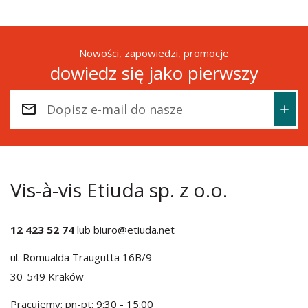
Nowości, zapowiedzi, promocje
dowiedz się jako pierwszy
Vis-à-vis Etiuda sp. z o.o.
12 423 52 74
lub
biuro@etiuda.net
ul. Romualda Traugutta 16B/9
30-549 Kraków
Pracujemy: pn-pt: 9:30 - 15:00